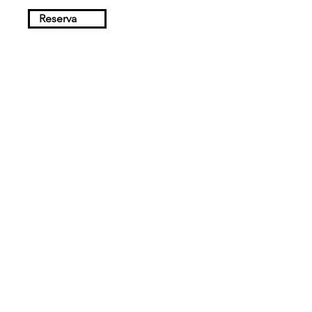
Reserva
Haz tu reserva
hola@magatzem128.co
m
+34 934 61 32 94
+34 934 61 32